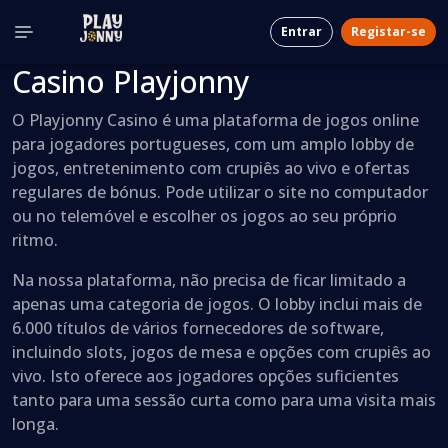
Entrar
Registar-se
Casino Playjonny
O Playjonny Casino é uma plataforma de jogos online
para jogadores portugueses, com um amplo lobby de
jogos, entretenimento com crupiês ao vivo e ofertas
regulares de bónus. Pode utilizar o site no computador
ou no telemóvel e escolher os jogos ao seu próprio
ritmo.
Na nossa plataforma, não precisa de ficar limitado a
apenas uma categoria de jogos. O lobby inclui mais de
6.000 títulos de vários fornecedores de software,
incluindo slots, jogos de mesa e opções com crupiês ao
vivo. Isto oferece aos jogadores opções suficientes
tanto para uma sessão curta como para uma visita mais
longa.